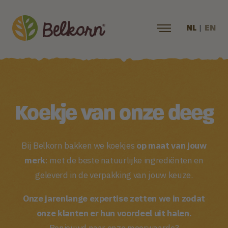
|
NL
EN
Koekje van onze deeg
Bij Belkorn bakken we koekjes
op maat van jouw
merk
: met de beste natuurlijke ingrediënten en
geleverd in de verpakking van jouw keuze.
Onze jarenlange expertise zetten we in zodat
onze klanten er hun voordeel uit halen.
Benieuwd naar onze meerwaarde?