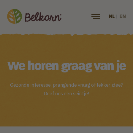
|
NL
EN
We horen graag van je
Gezonde interesse, prangende vraag of lekker idee?
Geef ons een seintje!