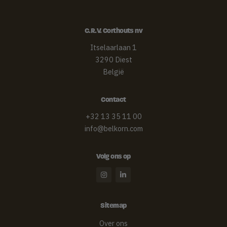
C.R.V. Corthouts nv
Itselaarlaan 1
3290 Diest
België
Contact­
+32 13 35 11 00
info@belkorn.com
Volg ons op
Sitemap
Over ons